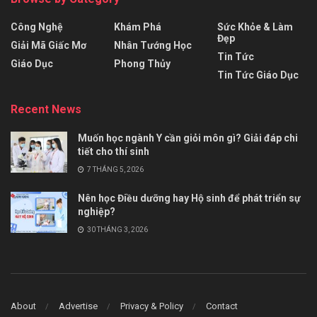
Công Nghệ
Khám Phá
Sức Khỏe & Làm
Đẹp
Giải Mã Giấc Mơ
Nhân Tướng Học
Tin Tức
Giáo Dục
Phong Thủy
Tin Tức Giáo Dục
Recent News
Muốn học ngành Y cần giỏi môn gì? Giải đáp chi
tiết cho thí sinh
7 THÁNG 5, 2026
Nên học Điều dưỡng hay Hộ sinh để phát triển sự
nghiệp?
30 THÁNG 3, 2026
About
Advertise
Privacy & Policy
Contact