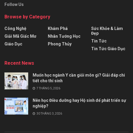
Follow Us
Browse by Category
Công Nghệ
Khám Phá
Sức Khỏe & Làm
Đẹp
Giải Mã Giấc Mơ
Nhân Tướng Học
Tin Tức
Giáo Dục
Phong Thủy
Tin Tức Giáo Dục
Recent News
Muốn học ngành Y cần giỏi môn gì? Giải đáp chi
tiết cho thí sinh
7 THÁNG 5, 2026
Nên học Điều dưỡng hay Hộ sinh để phát triển sự
nghiệp?
30 THÁNG 3, 2026