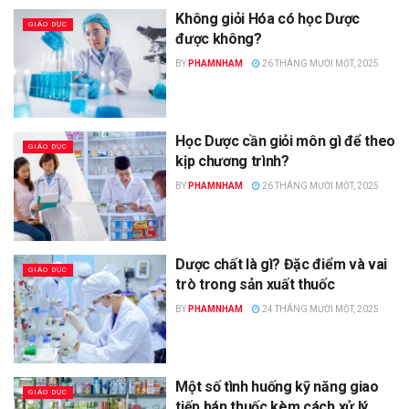
Không giỏi Hóa có học Dược
GIÁO DỤC
được không?
BY
PHAMNHAM
26 THÁNG MƯỜI MỘT, 2025
Học Dược cần giỏi môn gì để theo
GIÁO DỤC
kịp chương trình?
BY
PHAMNHAM
26 THÁNG MƯỜI MỘT, 2025
Dược chất là gì? Đặc điểm và vai
GIÁO DỤC
trò trong sản xuất thuốc
BY
PHAMNHAM
24 THÁNG MƯỜI MỘT, 2025
Một số tình huống kỹ năng giao
GIÁO DỤC
tiếp bán thuốc kèm cách xử lý