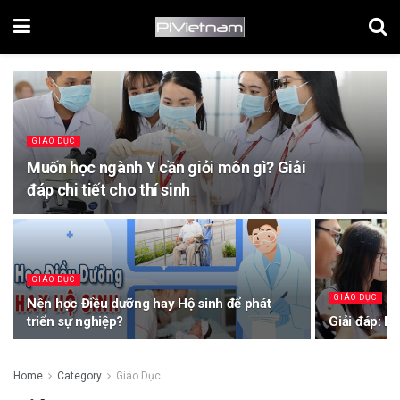
GIÁO DỤC
Muốn học ngành Y cần giỏi môn gì? Giải
đáp chi tiết cho thí sinh
GIÁO DỤC
GIÁO DỤC
Nên học Điều dưỡng hay Hộ sinh để phát
triển sự nghiệp?
Giải đáp: K
Home
Category
Giáo Dục