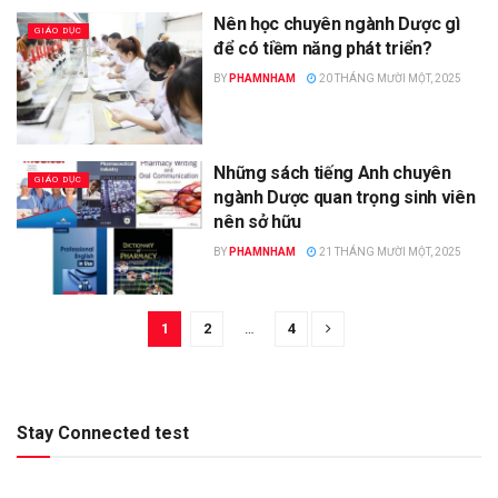
Nên học chuyên ngành Dược gì
GIÁO DỤC
để có tiềm năng phát triển?
BY
PHAMNHAM
20 THÁNG MƯỜI MỘT, 2025
Những sách tiếng Anh chuyên
GIÁO DỤC
ngành Dược quan trọng sinh viên
nên sở hữu
BY
PHAMNHAM
21 THÁNG MƯỜI MỘT, 2025
1
2
…
4
Stay Connected test