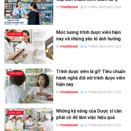
BY
PHAMNHAM
24 THÁNG MƯỜI MỘT, 2025
Mức lương trình dược viên hiện
GIÁO DỤC
nay và những yếu tố ảnh hưởng
BY
PHAMNHAM
24 THÁNG MƯỜI MỘT, 2025
Trình dược viên là gì? Tiêu chuẩn
GIÁO DỤC
hành nghề đối với trình dược viên
hiện nay
BY
PHAMNHAM
24 THÁNG MƯỜI MỘT, 2025
Những kỹ năng của Dược sĩ cần
GIÁO DỤC
phải có để làm việc hiệu quả
BY
PHAMNHAM
24 THÁNG MƯỜI MỘT, 2025