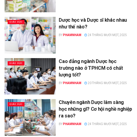
Dược học và Dược sĩ khác nhau
GIÁO DỤC
như thế nào?
BY
PHAMNHAM
24 THÁNG MƯỜI MỘT, 2025
Cao đẳng ngành Dược học
GIÁO DỤC
trường nào ở TPHCM có chất
lượng tốt?
BY
PHAMNHAM
20 THÁNG MƯỜI MỘT, 2025
Chuyên ngành Dược lâm sàng
GIÁO DỤC
học những gì? Cơ hội nghề nghiệp
ra sao?
BY
PHAMNHAM
24 THÁNG MƯỜI MỘT, 2025