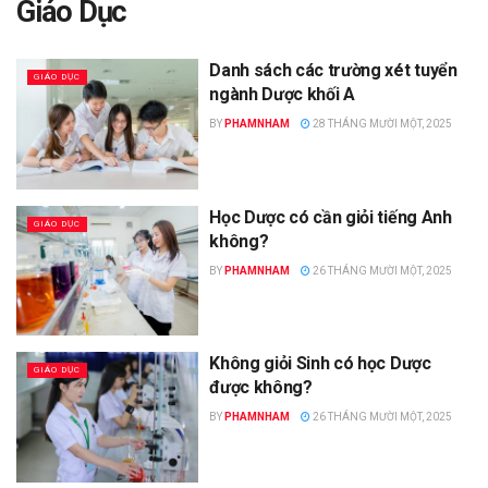
Giáo Dục
Danh sách các trường xét tuyển
GIÁO DỤC
ngành Dược khối A
BY
PHAMNHAM
28 THÁNG MƯỜI MỘT, 2025
Học Dược có cần giỏi tiếng Anh
GIÁO DỤC
không?
BY
PHAMNHAM
26 THÁNG MƯỜI MỘT, 2025
Không giỏi Sinh có học Dược
GIÁO DỤC
được không?
BY
PHAMNHAM
26 THÁNG MƯỜI MỘT, 2025