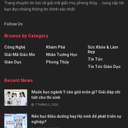
Trang chuyên tin tức về giải mã giấc mơ, phong thủy, ... cung cấp tới
bạn đọc những thông tin chính xác nhất.
Follow Us
Browse by Category
Công Nghệ
Khám Phá
Sức Khỏe & Làm
Đẹp
Giải Mã Giấc Mơ
Nhân Tướng Học
Tin Tức
Giáo Dục
Phong Thủy
Tin Tức Giáo Dục
Recent News
Muốn học ngành Y cần giỏi môn gì? Giải đáp chi
tiết cho thí sinh
7 THÁNG 5, 2026
Nên học Điều dưỡng hay Hộ sinh để phát triển sự
nghiệp?