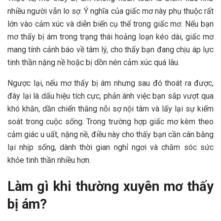
nhiều người vẫn lo sợ. Ý nghĩa của giấc mơ này phụ thuộc rất
lớn vào cảm xúc và diễn biến cụ thể trong giấc mơ. Nếu bạn
mơ thấy bị ám trong trạng thái hoảng loạn kéo dài, giấc mơ
mang tính cảnh báo về tâm lý, cho thấy bạn đang chịu áp lực
tinh thần nặng nề hoặc bị dồn nén cảm xúc quá lâu.
Ngược lại, nếu mơ thấy bị ám nhưng sau đó thoát ra được,
đây lại là dấu hiệu tích cực, phản ánh việc bạn sắp vượt qua
khó khăn, dần chiến thắng nỗi sợ nội tâm và lấy lại sự kiểm
soát trong cuộc sống. Trong trường hợp giấc mơ kèm theo
cảm giác u uất, nặng nề, điều này cho thấy bạn cần cân bằng
lại nhịp sống, dành thời gian nghỉ ngơi và chăm sóc sức
khỏe tinh thần nhiều hơn.
Làm gì khi thường xuyên mơ thấy
bị ám?