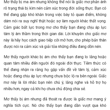
Mơ thấy bị ma ám nhưng không thể nói là giấc mơ phản ánh
rõ trạng thái bị kìm nén cảm xúc trong đời sống thực. Bạn có
thể đang gặp khó khăn trong việc bày tỏ quan điểm, không
dám nói ra suy nghĩ thật hoặc sợ làm người khác thất vọng.
Cảm giác bất lực trong mơ cho thấy bạn đang chịu áp lực
tâm lý âm thầm trong thời gian dài. Lời khuyên cho giấc mơ
này là hãy học cách giao tiếp cởi mở hơn, cho phép bản thân
được nói ra cảm xúc và giải tỏa những điều đang dồn nén.
Mơ thấy người khác bị ám cho thấy bạn đang lo lắng hoặc
quan tâm nhiều đến người đó ngoài đời thực. Tiềm thức có
thể đang nhận ra rằng họ gặp vấn đề về tâm lý, cảm xúc
hoặc đang chịu áp lực nhưng chưa bộc lộ ra bên ngoài. Giấc
mơ này là lời nhắc bạn nên chú ý, lắng nghe và hỗ trợ họ
nhiều hơn, ngay cả khi họ chưa chủ động chia sẻ.
Mơ thấy bị ám nhưng đã thoát ra được là giấc mơ mang ý
nghĩa tích cực. Nó cho thấy bạn đang dần vượt qua khó