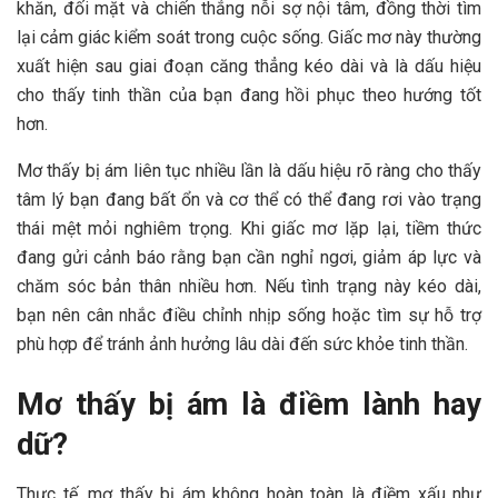
khăn, đối mặt và chiến thắng nỗi sợ nội tâm, đồng thời tìm
lại cảm giác kiểm soát trong cuộc sống. Giấc mơ này thường
xuất hiện sau giai đoạn căng thẳng kéo dài và là dấu hiệu
cho thấy tinh thần của bạn đang hồi phục theo hướng tốt
hơn.
Mơ thấy bị ám liên tục nhiều lần là dấu hiệu rõ ràng cho thấy
tâm lý bạn đang bất ổn và cơ thể có thể đang rơi vào trạng
thái mệt mỏi nghiêm trọng. Khi giấc mơ lặp lại, tiềm thức
đang gửi cảnh báo rằng bạn cần nghỉ ngơi, giảm áp lực và
chăm sóc bản thân nhiều hơn. Nếu tình trạng này kéo dài,
bạn nên cân nhắc điều chỉnh nhịp sống hoặc tìm sự hỗ trợ
phù hợp để tránh ảnh hưởng lâu dài đến sức khỏe tinh thần.
Mơ thấy bị ám là điềm lành hay
dữ?
Thực tế, mơ thấy bị ám không hoàn toàn là điềm xấu như