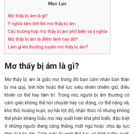
Mục Lục
Mơ thấy bị ám là gì?
Ý nghĩa tâm linh khi mơ thấy bị ám
Các trường hợp mơ thấy bị ám phổ biến và ý nghĩa
Mơ thấy bị ám là điềm lành hay dữ?
Làm gì khi thường xuyên mơ thấy bị ám?
Mơ thấy bị ám là gì?
Mơ thấy bị ám là giấc mơ trong đó bạn cảm nhận bản thân
bị ma quỷ, linh hồn hoặc thế lực siêu nhiên chiếm giữ, điều
khiển cơ thể hay tâm trí. Trong mơ, người bị ám thường có
cảm giác không thể nói chuyện hay cử động, cơ thể nặng nề,
khó thở, hoảng loạn, sợ hãi tột độ, nhận thức rõ nhưng không
thể phản kháng Giấc mơ này xuất hiện khá phổ biến, đặc biệt
ở những người đang căng thẳng, mất ngủ hoặc chịu áp lực
tâm lý kéo dài. Cảm giác bị một thế lực vô hình kiểm soát,