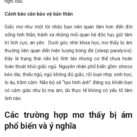
nghĩ xấu.
Cảnh báo cần bảo vệ bản thân
Giấc mơ như một lời nhắc bạn nên quan tâm hơn đến đời
sống tinh thần, tránh xa những mối quan hệ độc hại, giữ tâm
trí tích cực, an yên. Dưới góc nhìn khoa học, mơ thấy bị ám
thường liên quan đến hiện tượng bóng đè (sleep paralysis).
Đây là trạng thái não bộ tỉnh táo nhưng cơ thể chưa hoàn
toàn thoát khỏi giấc ngủ. Nguyên nhân phổ biến gồm stress
kéo dài, thiếu ngủ, ngủ không đủ giấc, rối loạn nhịp sinh học,
lo âu, trầm cảm. Não bộ sẽ “tạo hình ảnh” đáng sợ, khiến bạn
có cảm giác như bị ma ám, dù thực tế không có yếu tố tâm
linh nào.
Các trường hợp mơ thấy bị ám
phổ biến và ý nghĩa