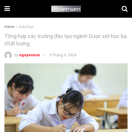
Home
Giáo Dục
Tổng hợp các trường đào tạo ngành Dược xét học bạ
chất lượng
by
nguyenmai
9 Tháng 4, 2024