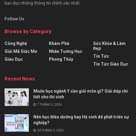
bạn đọc những thông tin chính xác nhất.
Follow Us
Browse by Category
Công Nghệ
Khám Phá
Sức Khỏe & Làm
Đẹp
Giải Mã Giấc Mơ
Nhân Tướng Học
Tin Tức
Giáo Dục
Phong Thủy
Tin Tức Giáo Dục
Recent News
Muốn học ngành Y cần giỏi môn gì? Giải đáp chi
tiết cho thí sinh
7 THÁNG 5, 2026
Nên học Điều dưỡng hay Hộ sinh để phát triển sự
nghiệp?
30 THÁNG 3, 2026